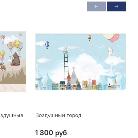
оздушные
Воздушный город
В
1 300 руб