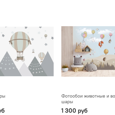
ары
Фотообои животные и в
шары
уб
1 300 руб