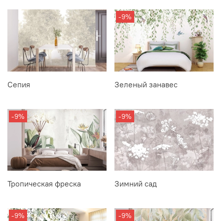
-9%
Сепия
Зеленый занавес
-9%
-9%
Тропическая фреска
Зимний сад
-9%
-9%