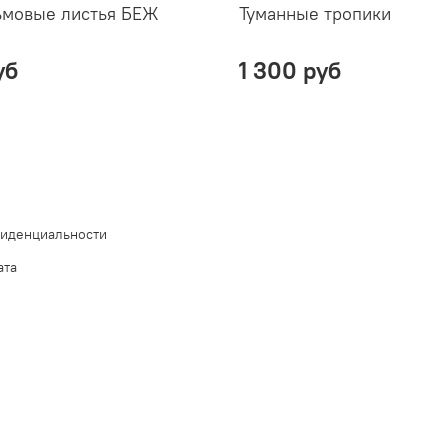
ьмовые листья БЕЖ
Туманные тропики
уб
1 300 руб
фиденциальности
ата