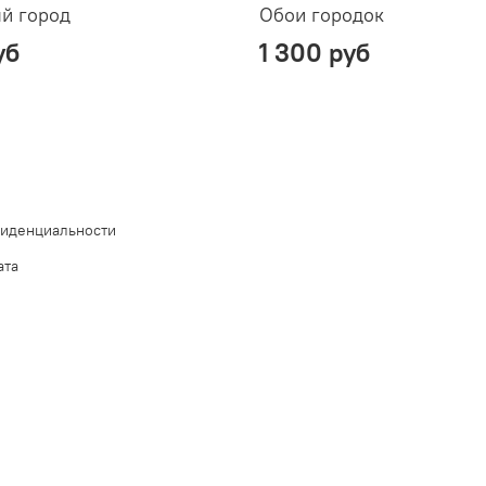
й город
Обои городок
уб
1 300 руб
фиденциальности
ата