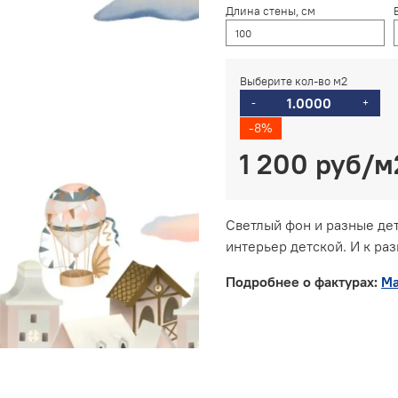
Длина стены, см
Выберите кол-во м2
-
+
-8%
1 200 руб
Светлый фон и разные дет
интерьер детской. И к ра
Подробнее о фактурах:
Ма