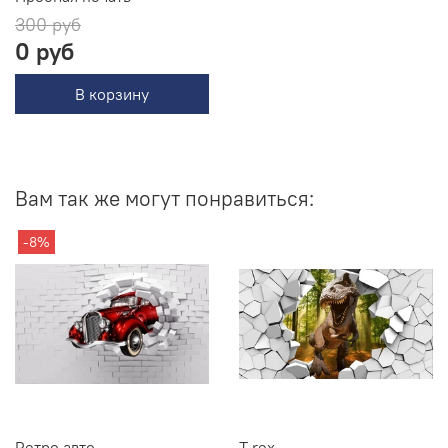
300 руб
0 руб
В корзину
Вам так же могут понравиться:
-8%
Ретро авто
T rex