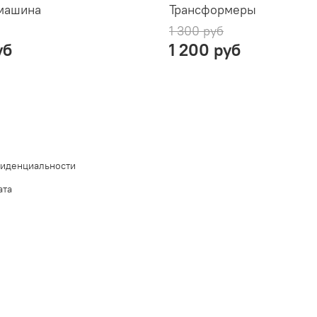
 машина
Трансформеры
1 300 руб
уб
1 200 руб
фиденциальности
ата