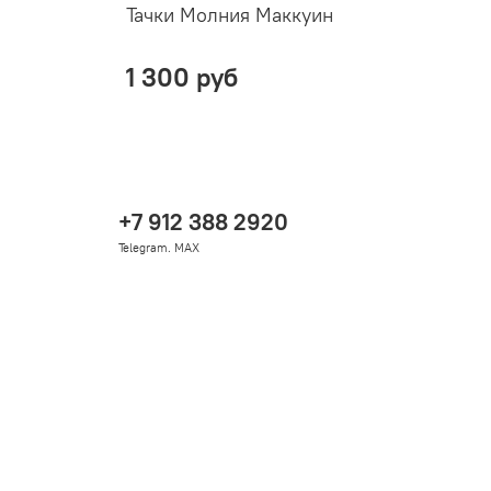
Тачки Молния Маккуин
М
1 300 руб
+7 912 388 2920
Telegram. MAX