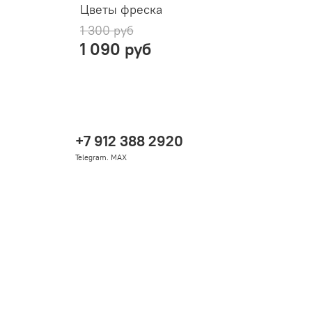
Цветы фреска
Р
1 300 руб
1 090 руб
+7 912 388 2920
Telegram. MAX