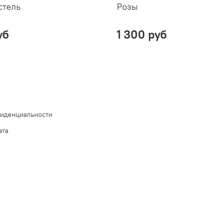
стель
Розы
уб
1 300 руб
фиденциальности
ата