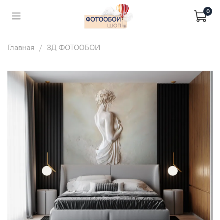
0
Главная
3Д ФОТООБОИ