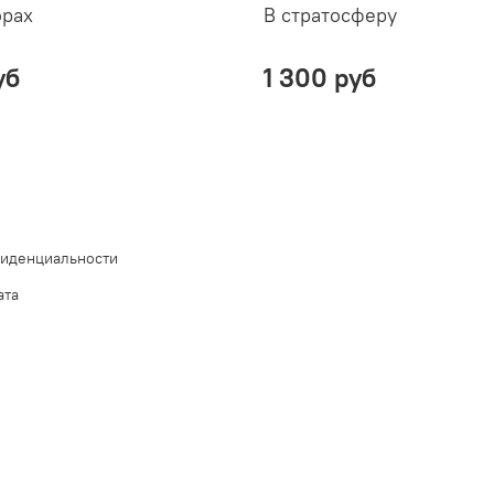
орах
В стратосферу
уб
1 300 руб
фиденциальности
ата