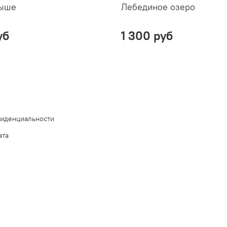
рыше
Лебединое озеро
уб
1 300 руб
фиденциальности
ата