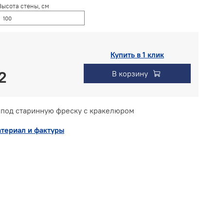
Высота стены, см
Купить в 1 клик
В корзину
под старинную фреску с кракелюром
териал и фактуры