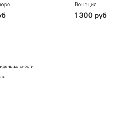
море
Венеция
уб
1 300 руб
фиденциальности
ата