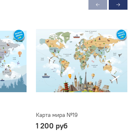
Карта мира №19
К
1 200 руб