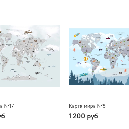
ра №17
Карта мира №6
уб
1 200 руб