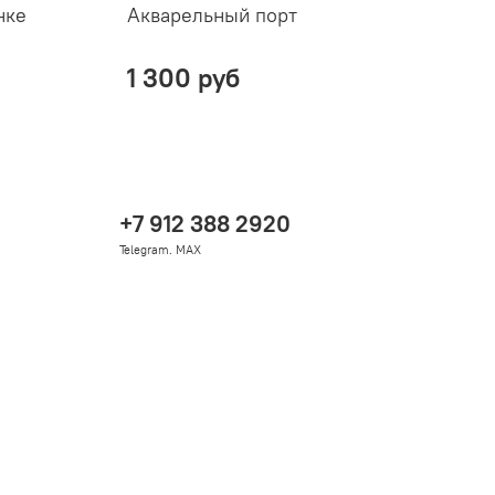
нке
Акварельный порт
О
1 300 руб
+7 912 388 2920
Telegram. MAX