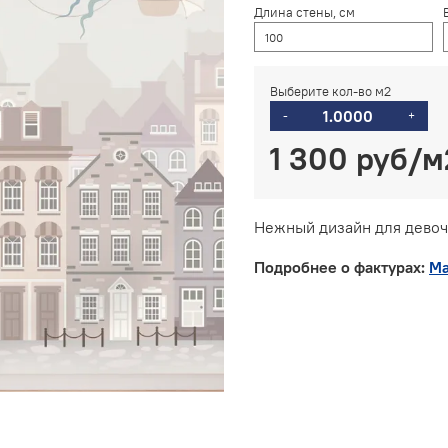
Длина стены, см
Выберите кол-во м2
-
+
1 300 руб
Нежный дизайн для девоч
Подробнее о фактурах:
Ма