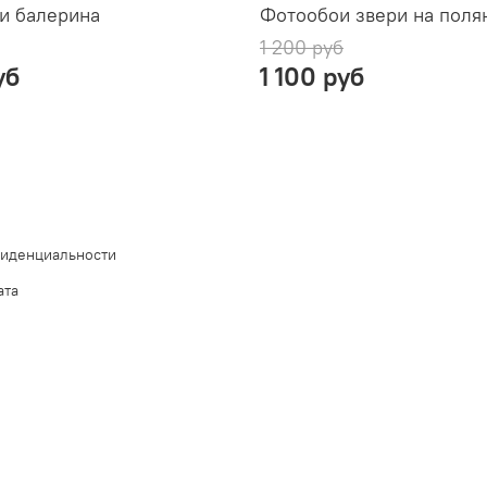
и балерина
Фотообои звери на поля
1 200 руб
уб
1 100 руб
фиденциальности
ата